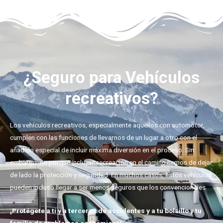
¿Seguro para Vehículos
recreativos?
Los vehículos recreativos, especialmente aquellos con automotor,
cumplen con las funciones de llevarnos de un lugar a otro con el
añadido especial de incluir máxima diversión en el proceso. Sin
embargo, no porque incluyan recreación en el camino hemos de dejar
de lado la protección y seguridad. En muchos casos, estos vehículos
pueden incluso llegar a ser menos seguros que los convencionales.
¡Protégete a ti y a terceros de accidentes y a tu bolsillo y tu
familia de problemas económicos!