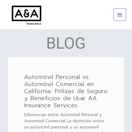
Ir
Menú
al
princi
contenido
BLOG
Page
Page
Page
Page
Page
Automóvil Personal vs.
Automóvil Comercial en
California: Pólizas de Seguro
y Beneficios de Usar AA
Insurance Services
Diferencias entre Automóvil Personal y
Automóvil Comercial La distinción entre
un automóvil personal y un automóvil